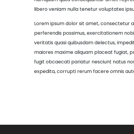
libero veniam nulla tenetur voluptates ip
Lorem ipsum dolor sit amet, consectetur adipi
perferendis possimus, exercitationem nob
veritatis quasi quibusdam delectus, impedi
maiores maxime aliquam placeat fugiat, pr
fugit obcaecati pariatur nesciunt natus n
expedita, corrupti rerum facere omnis au