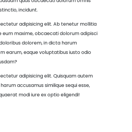
ibusdam quas obcaecati dolorum omnis
tinctio, incidunt.
ctetur adipisicing elit. Ab tenetur mollitia
ure eum maxime, obcaecati dolorum adipisci
t doloribus dolorem, in dicta harum
em earum, eaque voluptatibus iusto odio
busdam?
ectetur adipisicing elit. Quisquam autem
t harum accusamus similique sequi esse,
uaerat modi iure ex optio eligendi!