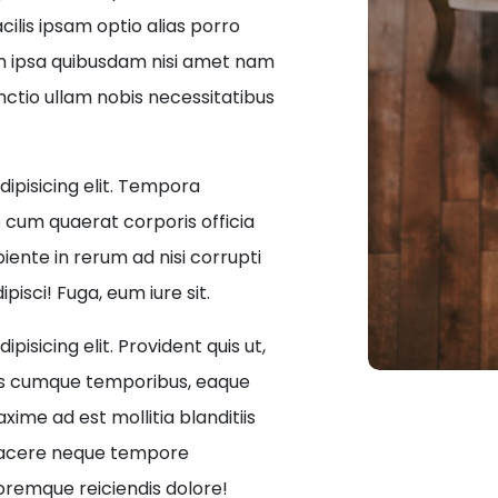
ilis ipsam optio alias porro
am ipsa quibusdam nisi amet nam
nctio ullam nobis necessitatibus
ipisicing elit. Tempora
e cum quaerat corporis officia
ente in rerum ad nisi corrupti
pisci! Fuga, eum iure sit.
isicing elit. Provident quis ut,
es cumque temporibus, eaque
ime ad est mollitia blanditiis
 facere neque tempore
oremque reiciendis dolore!