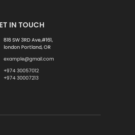
ET IN TOUCH
818 SW 3RD Ave,#161,
london Portland, OR
example@gmail.com
+974 30057012
+974 30007213