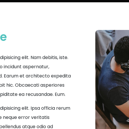
ce
isicing elit. Nam debitis, iste.
o incidunt aspernatur,
d. Earum et architecto expedita
ipit hic. Obcaecati asperiores
upiditate ea recusandae. Eum.
pisicing elit. Ipsa officia rerum
 neque error veritatis
pellendus atque odio ad