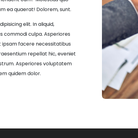
sum ea quaerat! Dolorem, sunt.
sicing elit. In aliquid,
is commodi culpa. Asperiores
t ipsam facere necessitatibus
aesentium repellat hic, eveniet
ostrum. Asperiores voluptatem
tem quidem dolor.