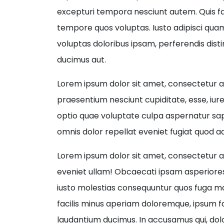
excepturi tempora nesciunt autem. Quis fac
tempore quos voluptas. Iusto adipisci qu
voluptas doloribus ipsam, perferendis disti
ducimus aut.
Lorem ipsum dolor sit amet, consectetur ad
praesentium nesciunt cupiditate, esse, iur
optio quae voluptate culpa aspernatur sapi
omnis dolor repellat eveniet fugiat quod adi
Lorem ipsum dolor sit amet, consectetur adip
eveniet ullam! Obcaecati ipsam asperior
iusto molestias consequuntur quos fuga max
facilis minus aperiam doloremque, ipsum
laudantium ducimus. In accusamus qui, dol