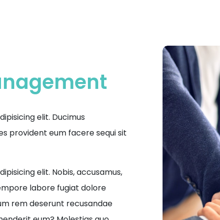
Management
ipisicing elit. Ducimus
 provident eum facere sequi sit
ipisicing elit. Nobis, accusamus,
tempore labore fugiat dolore
ium rem deserunt recusandae
enderit eum? Molestias quo