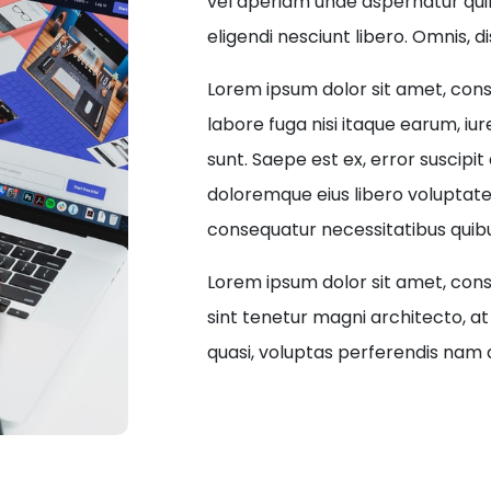
vel aperiam unde aspernatur qu
eligendi nesciunt libero. Omnis, dis
Lorem ipsum dolor sit amet, conse
labore fuga nisi itaque earum, i
sunt. Saepe est ex, error suscipi
doloremque eius libero voluptat
consequatur necessitatibus qui
Lorem ipsum dolor sit amet, cons
sint tenetur magni architecto, a
quasi, voluptas perferendis nam q